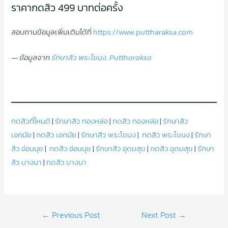
ราคากดสิว 499 บาทต่อครั้ง
สอบถามข้อมูลเพิ่มเติมได้ที่
https://www.puttharaksa.com
— ข้อมูลจาก
รักษาสิว พระโขนง, Puttharaksa
กดสิวที่ไหนดี
|
รักษาสิว ทองหล่อ
|
กดสิว ทองหล่อ
|
รักษาสิว
เอกมัย
|
กดสิว เอกมัย
|
รักษาสิว พระโขนง
|
กดสิว พระโขนง
|
รักษา
สิว อ่อนนุช
|
กดสิว อ่อนนุช
|
รักษาสิว อุดมสุข
|
กดสิว อุดมสุข
|
รักษา
สิว บางนา
|
กดสิว บางนา
Post
←
Previous Post
Next Post
→
navigation