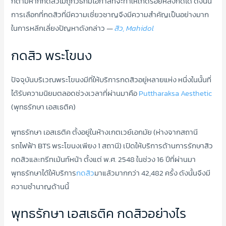
ก็ตามหากกดสิวไม่ถูกวิธีก็มีโอกาสที่จะทำให้เกิดรอยหลังกดได้ ดังนั้น
การเลือกที่กดสิวที่มีความเชี่ยวชาญจึงมีความสำคัญเป็นอย่างมาก
ในการหลีกเลี่ยงปัญหาดังกล่าว
—
สิว, Mahidol
กดสิว พระโขนง
ปัจจุบันบริเวณพระโขนงมีที่ให้บริการกดสิวอยู่หลายแห่ง หนึ่งในนั้นที่
ได้รับความนิยมตลอดช่วงเวลาที่ผ่านมาคือ
Puttharaksa Aesthetic
(พุทธรักษา เอสเธติค)
พุทธรักษา เอสเธติค ตั้งอยู่ในห้างเกตเวย์เอกมัย (ห่างจากสถานี
รถไฟฟ้า BTS พระโขนงเพียง 1 สถานี) เปิดให้บริการด้านการรักษาสิว
กดสิวและทรีทเม้นท์หน้า ตั้งแต่ พ.ศ. 2548 ในช่วง 16 ปีที่ผ่านมา
พุทธรักษาได้ให้บริการ
กดสิว
มาแล้วมากกว่า 42,482 ครั้ง ดังนั้นจึงมี
ความชำนาญด้านนี้
พุทธรักษา เอสเธติค กดสิวอย่างไร